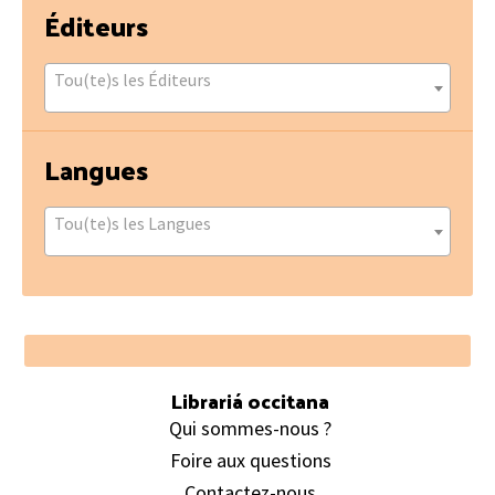
Éditeurs
Tou(te)s les Éditeurs
Langues
Tou(te)s les Langues
Footer
Librariá occitana
Qui sommes-nous ?
Foire aux questions
Contactez-nous