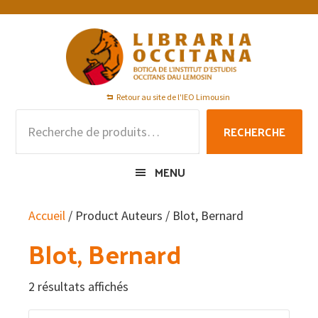
Passer
Passer
Passer
à
au
au
la
contenu
pied
navigation
principal
de
principale
page
Retour au site de l'IEO Limousin
Recherche
RECHERCHE
pour :
MENU
Accueil
/ Product Auteurs / Blot, Bernard
Blot, Bernard
2 résultats affichés