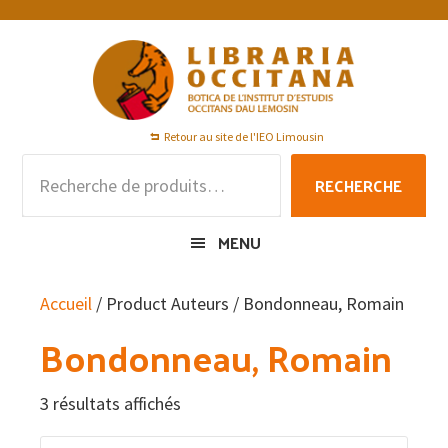
Passer
Passer
Passer
à
au
au
la
contenu
pied
navigation
principal
de
principale
page
Retour au site de l'IEO Limousin
Recherche
RECHERCHE
pour :
MENU
Accueil
/ Product Auteurs / Bondonneau, Romain
Bondonneau, Romain
3 résultats affichés