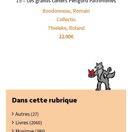
15 – Les grands cahiers Périgord Patrimoines
Bondonneau, Romain
Collectiu
Thieleke, Roland
22.00
€
Barre
Dans cette rubrique
latérale
Autres
principale
(27)
Livres
(2060)
Musique
(390)