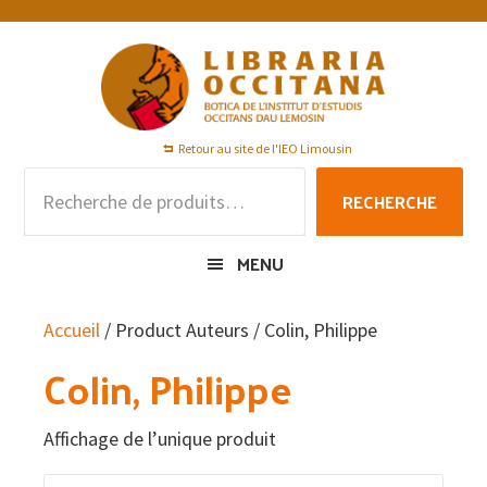
Passer
Passer
Passer
à
au
au
la
contenu
pied
navigation
principal
de
principale
page
Retour au site de l'IEO Limousin
Recherche
RECHERCHE
pour :
MENU
Accueil
/ Product Auteurs / Colin, Philippe
Colin, Philippe
Affichage de l’unique produit