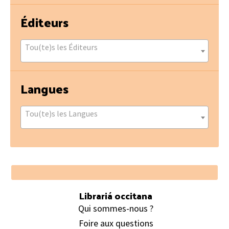
Éditeurs
Tou(te)s les Éditeurs
Langues
Tou(te)s les Langues
Footer
Librariá occitana
Qui sommes-nous ?
Foire aux questions