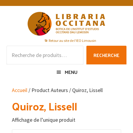
Passer
Passer
Passer
à
au
au
la
contenu
pied
navigation
principal
de
principale
page
Retour au site de l'IEO Limousin
Recherche
RECHERCHE
pour :
MENU
Accueil
/ Product Auteurs / Quiroz, Lissell
Quiroz, Lissell
Affichage de l’unique produit