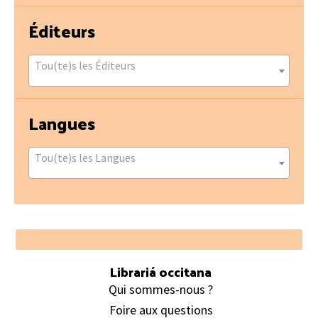
Éditeurs
Tou(te)s les Éditeurs
Langues
Tou(te)s les Langues
Footer
Librariá occitana
Qui sommes-nous ?
Foire aux questions