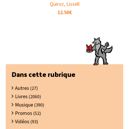
Quiroz, Lissell
12.50
€
Barre
Dans cette rubrique
latérale
Autres
principale
(27)
Livres
(2060)
Musique
(390)
Promos
(52)
Vidéos
(93)