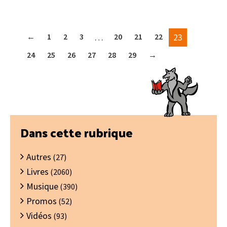
←
1
2
3
…
20
21
22
23
24
25
26
27
28
29
→
Barre
Dans cette rubrique
latérale
Autres
principale
(27)
Livres
(2060)
Musique
(390)
Promos
(52)
Vidéos
(93)