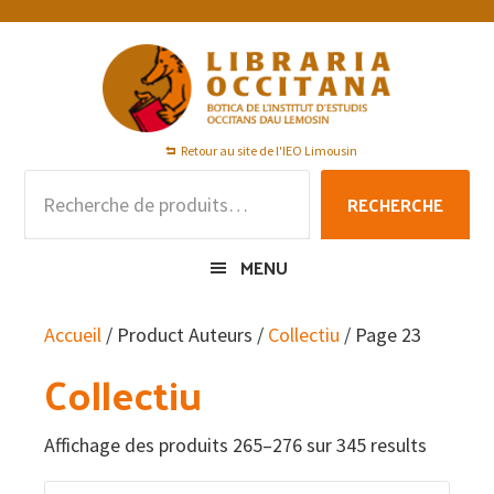
Passer
Passer
Passer
à
au
au
la
contenu
pied
navigation
principal
de
principale
page
Retour au site de l'IEO Limousin
Recherche
RECHERCHE
pour :
MENU
Accueil
/ Product Auteurs /
Collectiu
/ Page 23
Collectiu
Affichage des produits 265–276 sur 345 results