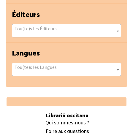
Éditeurs
Tou(te)s les Éditeurs
Langues
Tou(te)s les Langues
Footer
Librariá occitana
Qui sommes-nous ?
Foire aux questions