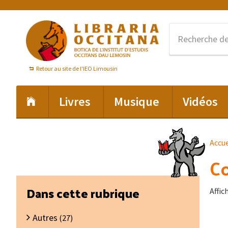
Passer
Passer
Passer
à
au
au
la
contenu
pied
navigation
principal
de
principale
page
Retour au site de l'IEO Limousin
Livres
Musique
Vidéos
Accue
Co
Barre
Dans cette rubrique
Affic
latérale
Autres
principale
(27)