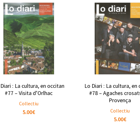
Diari : La cultura, en occitan
Lo Diari : La cultura, en
#77 – Visita d’Orlhac
#78 – Agaches crosat
Provença
Collectiu
Collectiu
5.00
€
5.00
€