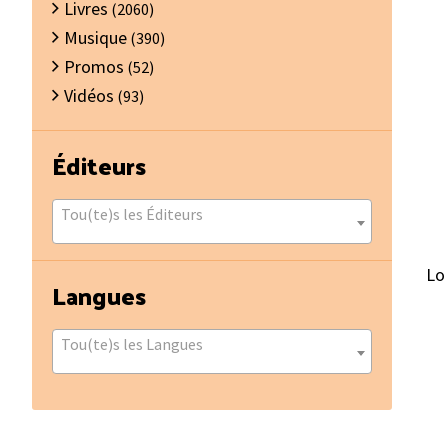
Livres
(2060)
Musique
(390)
Promos
(52)
Vidéos
(93)
Éditeurs
Tou(te)s les Éditeurs
Lo 
Langues
Tou(te)s les Langues