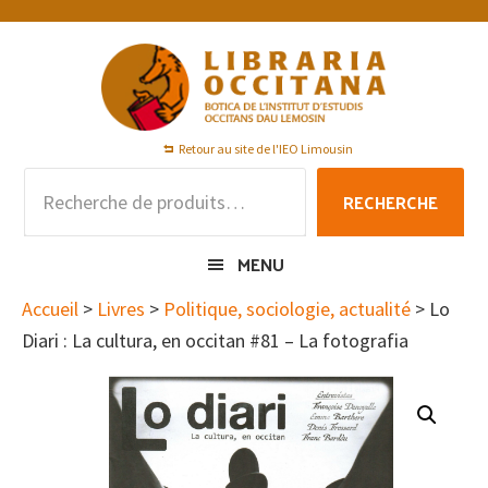
Passer
Passer
Passer
à
au
au
la
contenu
pied
navigation
principal
de
principale
page
Retour au site de l'IEO Limousin
Recherche
RECHERCHE
pour :
MENU
Accueil
>
Livres
>
Politique, sociologie, actualité
> Lo
Diari : La cultura, en occitan #81 – La fotografia