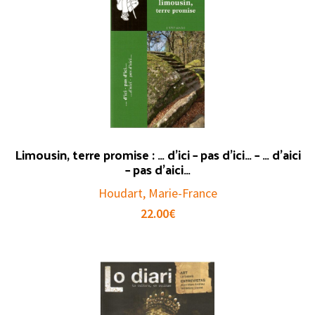
Limousin, terre promise : … d’ici – pas d’ici… – … d’aici
– pas d’aici…
Houdart, Marie-France
22.00
€