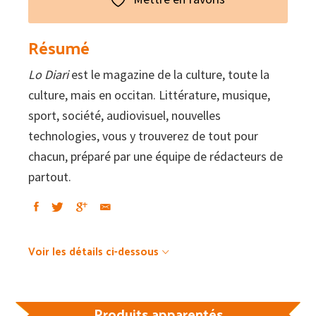
Diari
:
Résumé
La
Lo Diari
est le magazine de la culture, toute la
cultura,
culture, mais en occitan. Littérature, musique,
en
sport, société, audiovisuel, nouvelles
occitan
technologies, vous y trouverez de tout pour
#81
chacun, préparé par une équipe de rédacteurs de
–
partout.
La
fotografia
Voir les détails ci-dessous
Produits apparentés