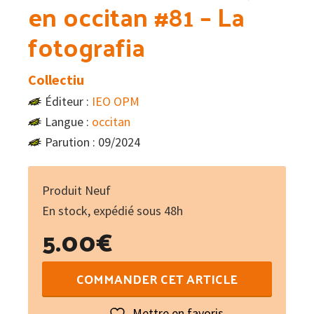
en occitan #81 – La
fotografia
Collectiu
Éditeur :
IEO OPM
Langue :
occitan
Parution : 09/2024
Produit Neuf
En stock, expédié sous 48h
5.00
€
quantité
COMMANDER CET ARTICLE
de
Lo
Mettre en favoris