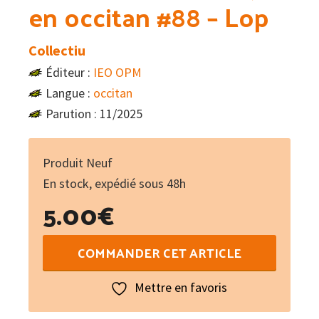
en occitan #88 – Lop
Collectiu
Éditeur :
IEO OPM
Langue :
occitan
Parution : 11/2025
Produit Neuf
En stock, expédié sous 48h
5.00
€
quantité
COMMANDER CET ARTICLE
de
Lo
Mettre en favoris
Diari