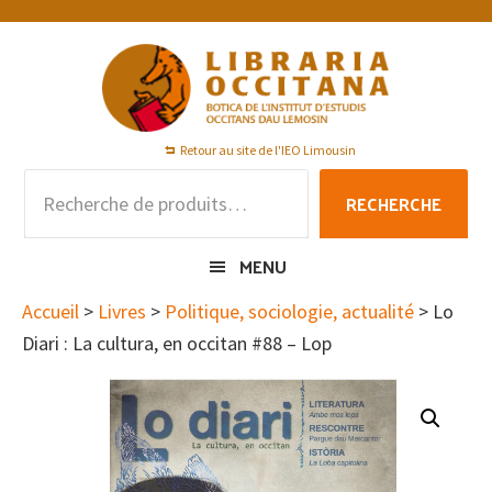
Passer
Passer
Passer
à
au
au
la
contenu
pied
navigation
principal
de
principale
page
Retour au site de l'IEO Limousin
Recherche
RECHERCHE
pour :
MENU
Accueil
>
Livres
>
Politique, sociologie, actualité
> Lo
Diari : La cultura, en occitan #88 – Lop