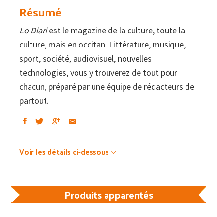
:
Résumé
La
Lo Diari
est le magazine de la culture, toute la
cultura,
culture, mais en occitan. Littérature, musique,
en
sport, société, audiovisuel, nouvelles
occitan
technologies, vous y trouverez de tout pour
#88
chacun, préparé par une équipe de rédacteurs de
–
partout.
Lop
Voir les détails ci-dessous
Produits apparentés