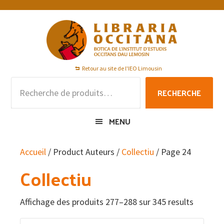
Passer
Passer
Passer
à
au
au
la
contenu
pied
navigation
principal
de
principale
page
Retour au site de l'IEO Limousin
Recherche
RECHERCHE
pour :
MENU
Accueil
/ Product Auteurs /
Collectiu
/ Page 24
Collectiu
Affichage des produits 277–288 sur 345 results