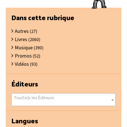
Barre
Dans cette rubrique
latérale
Autres
principale
(27)
Livres
(2060)
Musique
(390)
Promos
(52)
Vidéos
(93)
Éditeurs
Tou(te)s les Éditeurs
Langues