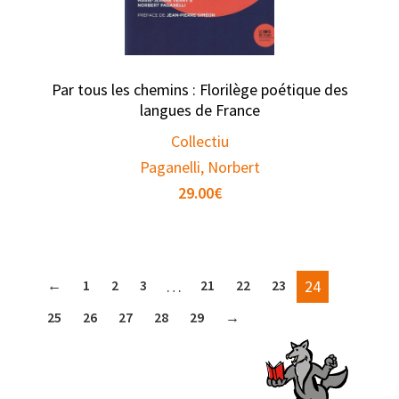
Par tous les chemins : Florilège poétique des
langues de France
Collectiu
Paganelli, Norbert
29.00
€
←
1
2
3
…
21
22
23
24
25
26
27
28
29
→