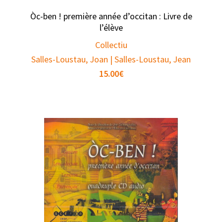
Òc-ben ! première année d’occitan : Livre de
l’élève
Collectiu
Salles-Loustau, Joan | Salles-Loustau, Jean
15.00
€