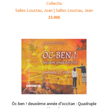
Collectiu
Salles-Loustau, Joan | Salles-Loustau, Jean
15.00
€
Òc-ben ! deuxième année d’occitan : Quadruple