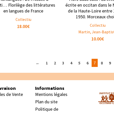
ti… Florilège des littératures
écrite en occitan dans le
en langues de France
de la Haute-Loire entre
1950. Morceaux choi
Collectiu
Collectiu
18.00
€
Martin, Jean-Baptis
10.00
€
←
1
2
3
4
5
6
7
8
9
vraison
Informations
les de Vente
Mentions légales
Plan du site
Politique de