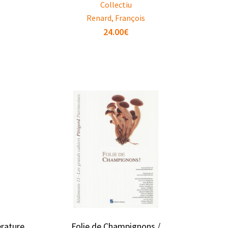
Collectiu
Renard, François
24.00
€
érature
Folie de Champignons /