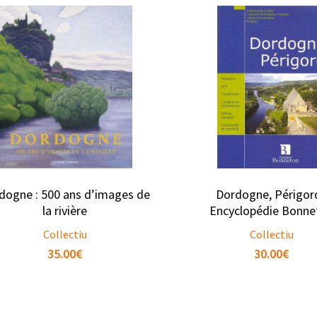
dogne : 500 ans d’images de
Dordogne, Périgord
la rivière
Encyclopédie Bonne
Collectiu
Collectiu
35.00
€
30.00
€