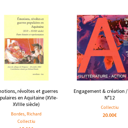
otions, révoltes et guerres
Engagement & création /
pulaires en Aquitaine (XVIe-
N°12
XVIIIe siècle)
Collectiu
Bordes, Richard
20.00
€
Collectiu