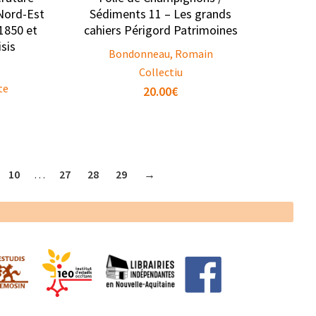
 Nord-Est
Sédiments 11 – Les grands
 1850 et
cahiers Périgord Patrimoines
sis
Bondonneau, Romain
Collectiu
te
20.00
€
10
…
27
28
29
→