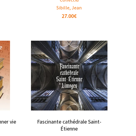
Sibille, Jean
27.00
€
nner vie
Fascinante cathédrale Saint-
s
Étienne