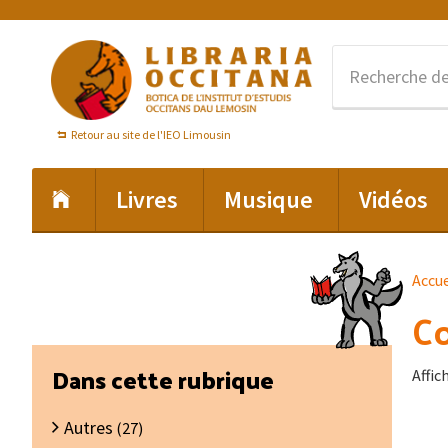
Passer
Passer
Passer
à
au
au
la
contenu
pied
navigation
principal
de
principale
page
Retour au site de l'IEO Limousin
Livres
Musique
Vidéos
Accue
Co
Barre
Dans cette rubrique
Affic
latérale
Autres
principale
(27)