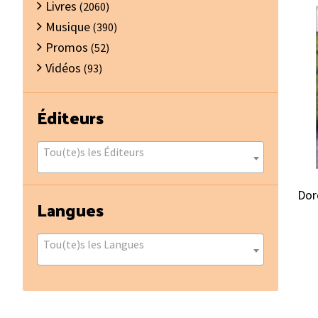
Livres
(2060)
Musique
(390)
Promos
(52)
Vidéos
(93)
Éditeurs
Tou(te)s les Éditeurs
Dor
Langues
Tou(te)s les Langues