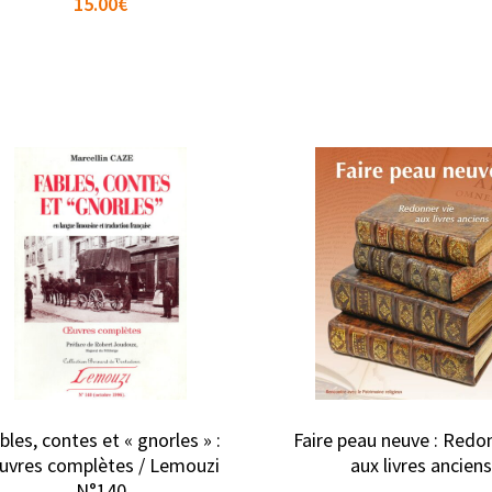
15.00
€
bles, contes et « gnorles » :
Faire peau neuve : Redo
uvres complètes / Lemouzi
aux livres ancien
N°140