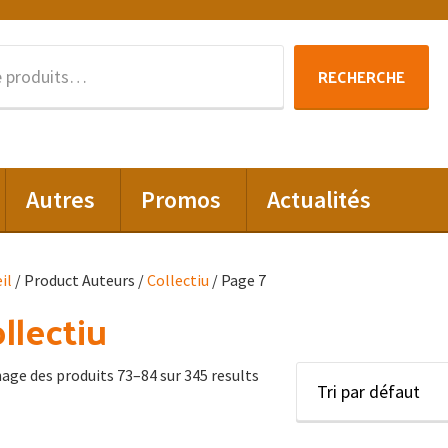
Recherche
RECHERCHE
pour :
Autres
Promos
Actualités
il
/ Product Auteurs /
Collectiu
/ Page 7
llectiu
hage des produits 73–84 sur 345 results