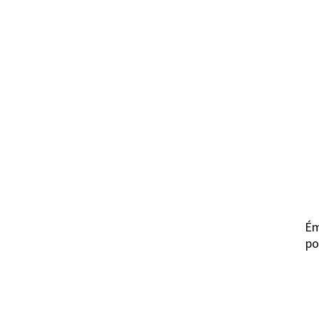
Ém
po