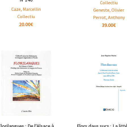
Collectiu
Caze, Marcellin
Geneste, Olivier
Collectiu
Perrot, Anthony
20.00
€
39.00
€
Florilangues : De l’Alsace à
Flors daus sucs : La litt