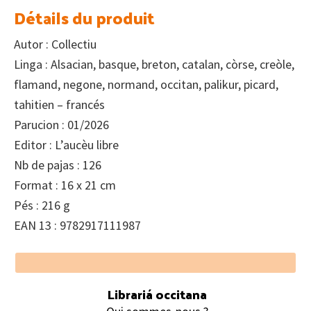
Détails du produit
Autor : Collectiu
Linga : Alsacian, basque, breton, catalan, còrse, creòle,
flamand, negone, normand, occitan, palikur, picard,
tahitien – francés
Parucion : 01/2026
Editor : L’aucèu libre
Nb de pajas : 126
Format : 16 x 21 cm
Pés : 216 g
EAN 13 : 9782917111987
Footer
Librariá occitana