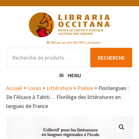
Passer
Passer
Passer
à
au
au
la
contenu
pied
navigation
principal
de
principale
page
Retour au site de l'IEO Limousin
Recherche
RECHERCHE
pour :
MENU
Accueil
>
Livres
>
Littérature
>
Poésie
> Florilangues :
De l’Alsace à Tahiti… Florilège des littératures en
langues de France