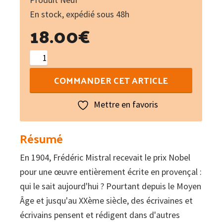
En stock, expédié sous 48h
18.00
€
quantité
de
COMMANDER CET ARTICLE
Florilangues
:
Mettre en favoris
De
l'Alsace
Résumé
à
En 1904, Frédéric Mistral recevait le prix Nobel
Tahiti...
pour une œuvre entièrement écrite en provençal :
Florilège
qui le sait aujourd'hui ? Pourtant depuis le Moyen
des
Âge et jusqu'au XXème siècle, des écrivaines et
littératures
écrivains pensent et rédigent dans d'autres
en