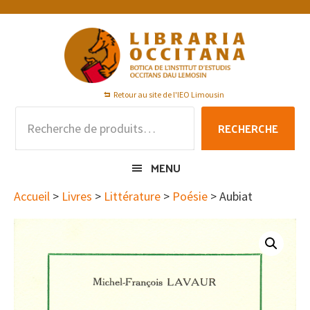
Passer
Passer
Passer
à
au
au
la
contenu
pied
navigation
principal
de
principale
page
Retour au site de l'IEO Limousin
Recherche
RECHERCHE
pour :
MENU
Accueil
>
Livres
>
Littérature
>
Poésie
> Aubiat