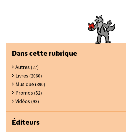
Barre
Dans cette rubrique
latérale
Autres
principale
(27)
Livres
(2060)
Musique
(390)
Promos
(52)
Vidéos
(93)
Éditeurs