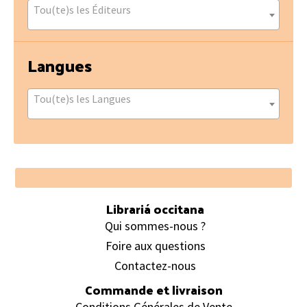
Tou(te)s les Éditeurs
Langues
Tou(te)s les Langues
Footer
Librariá occitana
Qui sommes-nous ?
Foire aux questions
Contactez-nous
Commande et livraison
Conditions Générales de Vente