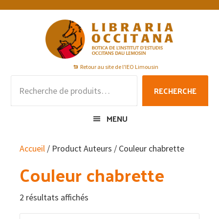
Passer
Passer
Passer
à
au
au
la
contenu
pied
navigation
principal
de
principale
page
Retour au site de l'IEO Limousin
Recherche
RECHERCHE
pour :
MENU
Accueil
/ Product Auteurs / Couleur chabrette
Couleur chabrette
2 résultats affichés