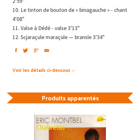
2'59"
10. Le tinton de bouton de « binagauche » - chant
4'08"
11. Valse à Dédé - valse 3'13"
12. Scjaraçule maraçule — bransle 3'34"
Voir les détails ci-dessous
Produits apparentés