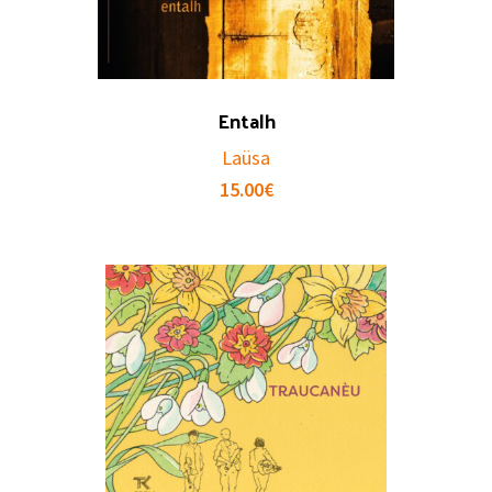
Entalh
Laüsa
15.00
€