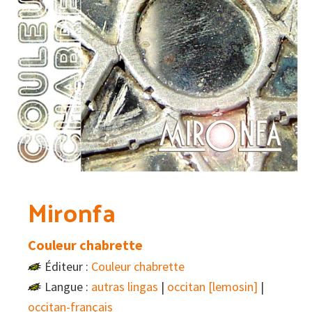
Mironfa
Couleur chabrette
Éditeur :
Couleur chabrette
Langue :
autras lingas
|
occitan [lemosin]
|
occitan-français