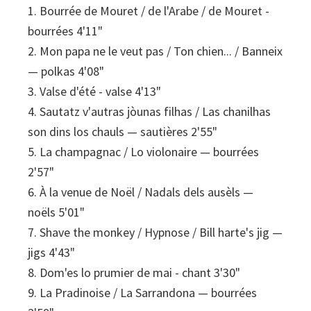
1. Bourrée de Mouret / de l'Arabe / de Mouret -
bourrées 4'11"
2. Mon papa ne le veut pas / Ton chien... / Banneix
— polkas 4'08"
3. Valse d'été - valse 4'13"
4. Sautatz v'autras jòunas filhas / Las chanilhas
son dins los chauls — sautières 2'55"
5. La champagnac / Lo violonaire — bourrées
2'57"
6. À la venue de Noël / Nadals dels ausèls —
noëls 5'01"
7. Shave the monkey / Hypnose / Bill harte's jig —
jigs 4'43"
8. Dom'es lo prumier de mai - chant 3'30"
9. La Pradinoise / La Sarrandona — bourrées