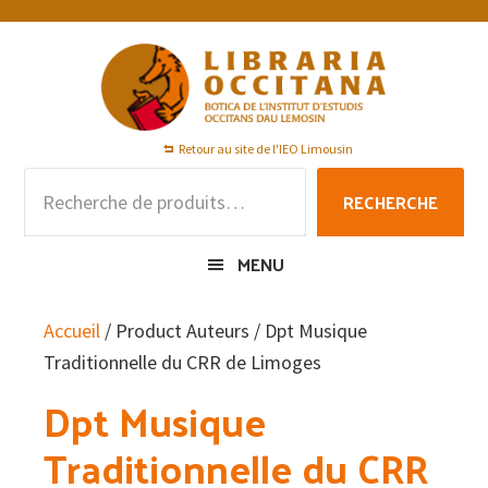
Passer
Passer
Passer
à
au
au
la
contenu
pied
navigation
principal
de
principale
page
Retour au site de l'IEO Limousin
Recherche
RECHERCHE
pour :
MENU
Accueil
/ Product Auteurs / Dpt Musique
Traditionnelle du CRR de Limoges
Dpt Musique
Traditionnelle du CRR