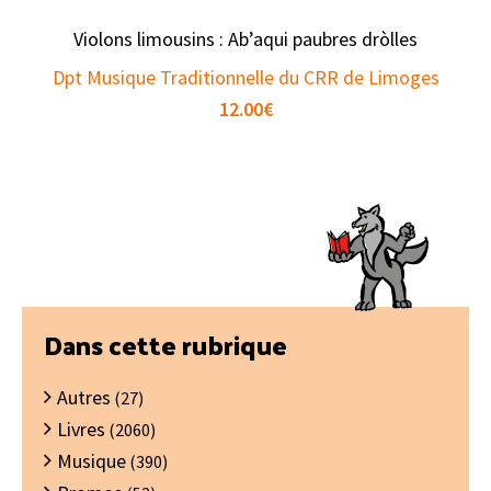
Violons limousins : Ab’aqui paubres dròlles
Dpt Musique Traditionnelle du CRR de Limoges
12.00
€
Barre
Dans cette rubrique
latérale
Autres
principale
(27)
Livres
(2060)
Musique
(390)