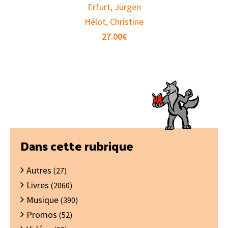
Erfurt, Jürgen
Hélot, Christine
27.00
€
Barre
Dans cette rubrique
latérale
Autres
principale
(27)
Livres
(2060)
Musique
(390)
Promos
(52)