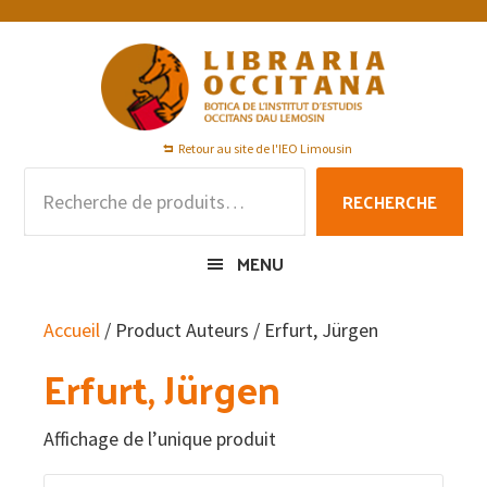
Passer
Passer
Passer
à
au
au
la
contenu
pied
navigation
principal
de
principale
page
Retour au site de l'IEO Limousin
Recherche
RECHERCHE
pour :
MENU
Accueil
/ Product Auteurs / Erfurt, Jürgen
Erfurt, Jürgen
Affichage de l’unique produit