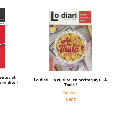
Textes et
Lo diari : La cultura, en occitan #51 – A
ire dite «
Taula !
Collectiu
5.00
€