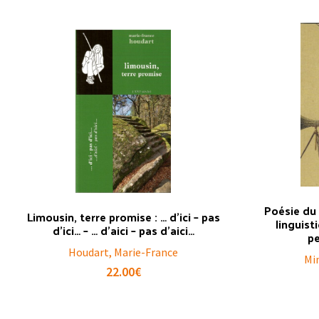
Poésie du
Limousin, terre promise : … d’ici – pas
linguist
d’ici… – … d’aici – pas d’aici…
p
Houdart, Marie-France
Min
22.00
€