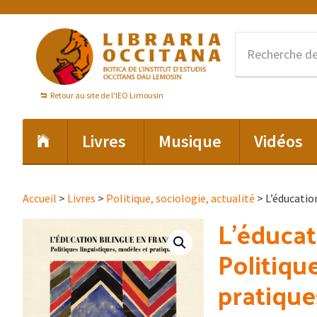
Passer
Passer
Passer
à
au
au
la
contenu
pied
navigation
principal
de
principale
page
Retour au site de l'IEO Limousin
Livres
Musique
Vidéos
Accueil
>
Livres
>
Politique, sociologie, actualité
> L’éducation
L’éducat
Politiqu
pratique