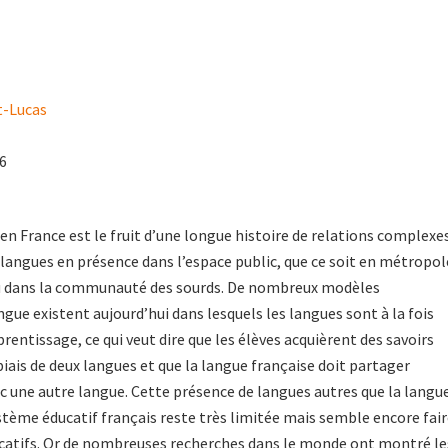
e
-Lucas
16
 en France est le fruit d’une longue histoire de relations complexe
 langues en présence dans l’espace public, que ce soit en métropol
u dans la communauté des sourds. De nombreux modèles
gue existent aujourd’hui dans lesquels les langues sont à la fois
rentissage, ce qui veut dire que les élèves acquièrent des savoirs
 biais de deux langues et que la langue française doit partager
ec une autre langue. Cette présence de langues autres que la langu
stème éducatif français reste très limitée mais semble encore fai
ucatifs. Or de nombreuses recherches dans le monde ont montré le