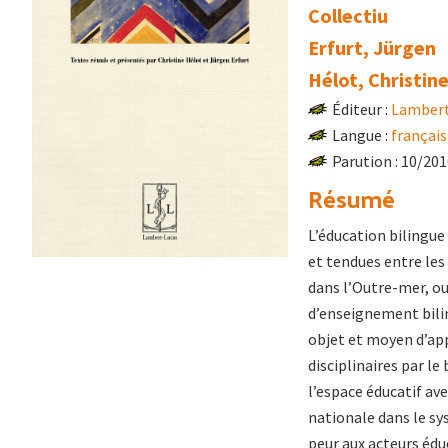
Collectiu
Erfurt, Jürgen
Hélot, Christin
Éditeur :
Lambert
Langue :
français
Parution : 10/20
Résumé
L’éducation bilingue
et tendues entre les
dans l’Outre-mer, o
d’enseignement bilin
objet et moyen d’app
disciplinaires par le
l’espace éducatif av
nationale dans le sy
peur aux acteurs éd