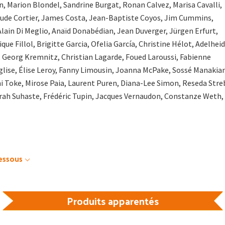
n, Marion Blondel, Sandrine Burgat, Ronan Calvez, Marisa Cavalli,
aude Cortier, James Costa, Jean-Baptiste Coyos, Jim Cummins,
ain Di Meglio, Anaïd Donabédian, Jean Duverger, Jürgen Erfurt,
que Fillol, Brigitte Garcia, Ofelia García, Christine Hélot, Adelheid
 Georg Kremnitz, Christian Lagarde, Foued Laroussi, Fabienne
glise, Élise Leroy, Fanny Limousin, Joanna McPake, Sossé Manakia
ni Toke, Mirose Paia, Laurent Puren, Diana-Lee Simon, Reseda Stre
arah Suhaste, Frédéric Tupin, Jacques Vernaudon, Constanze Weth,
dessous
Produits apparentés