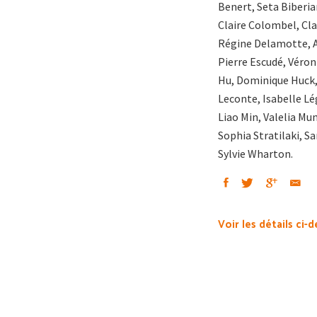
Benert, Seta Biberia
Claire Colombel, Cl
Régine Delamotte, Al
Pierre Escudé, Véroni
Hu, Dominique Huck,
Leconte, Isabelle Lé
Liao Min, Valelia Mu
Sophia Stratilaki, S
Sylvie Wharton.
Voir les détails ci-