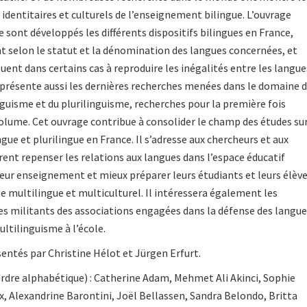
 identitaires et culturels de l’enseignement bilingue. L’ouvrage
sont développés les différents dispositifs bilingues en France,
t selon le statut et la dénomination des langues concernées, et
ent dans certains cas à reproduire les inégalités entre les langue
Il présente aussi les dernières recherches menées dans le domaine 
inguisme et du plurilinguisme, recherches pour la première fois
olume. Cet ouvrage contribue à consolider le champ des études su
gue et plurilingue en France. Il s’adresse aux chercheurs et aux
rent repenser les relations aux langues dans l’espace éducatif
leur enseignement et mieux préparer leurs étudiants et leurs élèv
e multilingue et multiculturel. Il intéressera également les
les militants des associations engagées dans la défense des langu
ultilinguisme à l’école.
sentés par Christine Hélot et Jürgen Erfurt.
rdre alphabétique) : Catherine Adam, Mehmet Ali Akinci, Sophie
ux, Alexandrine Barontini, Joël Bellassen, Sandra Belondo, Britta