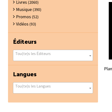
Livres
(2060)
Musique
(390)
Promos
(52)
Vidéos
(93)
Éditeurs
Tou(te)s les Éditeurs
Plan
Langues
Tou(te)s les Langues