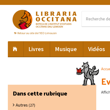
Passer
Passer
Passer
à
au
au
la
contenu
pied
navigation
principal
de
principale
page
Retour au site de l'IEO Limousin
Livres
Musique
Vidéos
Accue
Ev
Barre
Dans cette rubrique
Affic
latérale
Autres
principale
(27)