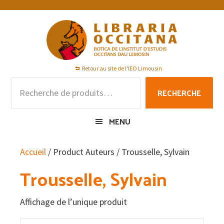
Passer
Passer
Passer
à
au
au
la
contenu
pied
navigation
principal
de
principale
page
Retour au site de l'IEO Limousin
Recherche
RECHERCHE
pour :
MENU
Accueil
/ Product Auteurs / Trousselle, Sylvain
Trousselle, Sylvain
Affichage de l’unique produit