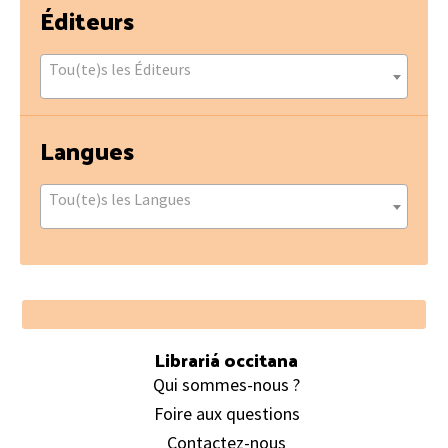
Éditeurs
Tou(te)s les Éditeurs
Langues
Tou(te)s les Langues
Footer
Librariá occitana
Qui sommes-nous ?
Foire aux questions
Contactez-nous