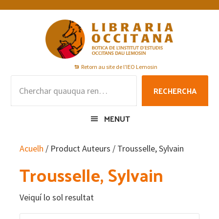
Skip
Skip
Skip
to
to
to
primary
main
footer
navigation
content
Retorn au site de l'IEO Lemosin
Rechercha
RECHERCHA
per
:
MENUT
Acuelh
/ Product Auteurs / Trousselle, Sylvain
Trousselle, Sylvain
Veiquí lo sol resultat