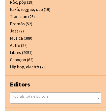
Ròc, pòp
(19)
Eskà, reggae, dub
(19)
Tradicion
(26)
Promòs
(52)
Jazz
(7)
Musica
(389)
Autre
(27)
Libres
(2051)
Chançon
(62)
Hip hop, electrò
(23)
Editors
Tot(a)s lo(a)s Editors