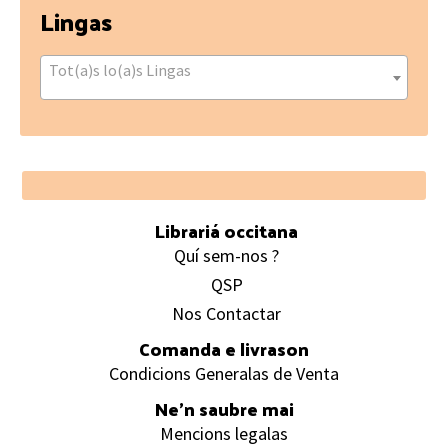
Lingas
Tot(a)s lo(a)s Lingas
Footer
Librariá occitana
Quí sem-nos ?
QSP
Nos Contactar
Comanda e livrason
Condicions Generalas de Venta
Ne’n saubre mai
Mencions legalas