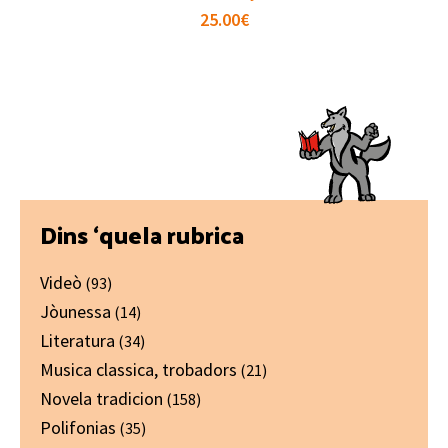
25.00
€
Primary
Dins ‘quela rubrica
Sidebar
Videò
(93)
Jòunessa
(14)
Literatura
(34)
Musica classica, trobadors
(21)
Novela tradicion
(158)
Polifonias
(35)