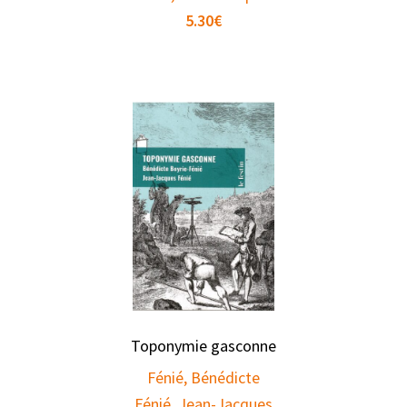
5.30
€
Toponymie gasconne
Fénié, Bénédicte
Fénié, Jean-Jacques