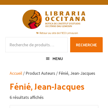
Passer
Passer
Passer
à
au
au
la
contenu
pied
navigation
principal
de
principale
page
Retour au site de l'IEO Limousin
Recherche
RECHERCHE
pour :
MENU
Accueil
/ Product Auteurs / Fénié, Jean-Jacques
Fénié, Jean-Jacques
6 résultats affichés