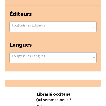
Éditeurs
Tou(te)s les Éditeurs
Langues
Tou(te)s les Langues
Footer
Librariá occitana
Qui sommes-nous ?