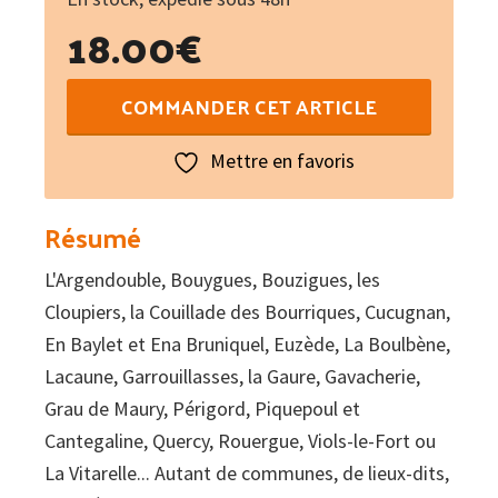
18.00
€
quantité
COMMANDER CET ARTICLE
de
Toponymie
Mettre en favoris
occitane
languedocienne
Résumé
L'Argendouble, Bouygues, Bouzigues, les
Cloupiers, la Couillade des Bourriques, Cucugnan,
En Baylet et Ena Bruniquel, Euzède, La Boulbène,
Lacaune, Garrouillasses, la Gaure, Gavacherie,
Grau de Maury, Périgord, Piquepoul et
Cantegaline, Quercy, Rouergue, Viols-le-Fort ou
La Vitarelle... Autant de communes, de lieux-dits,