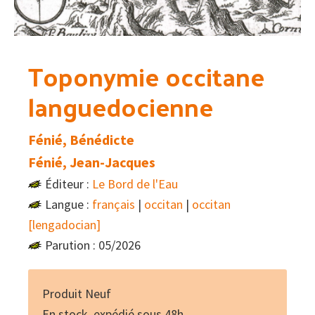
Toponymie occitane
languedocienne
Fénié, Bénédicte
Fénié, Jean-Jacques
Éditeur :
Le Bord de l'Eau
Langue :
français
|
occitan
|
occitan
[lengadocian]
Parution : 05/2026
Produit Neuf
En stock, expédié sous 48h