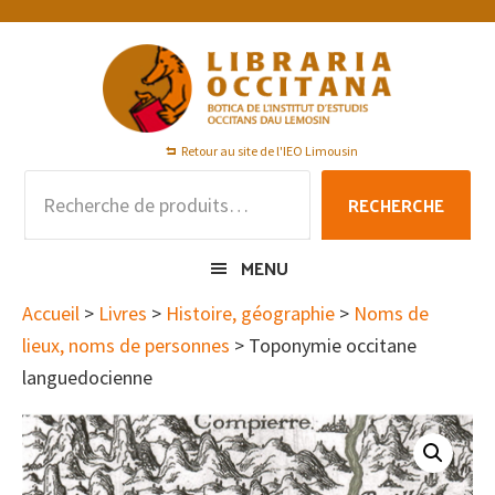
Passer
Passer
Passer
à
au
au
la
contenu
pied
navigation
principal
de
principale
page
Retour au site de l'IEO Limousin
Recherche
RECHERCHE
pour :
MENU
Accueil
>
Livres
>
Histoire, géographie
>
Noms de
lieux, noms de personnes
> Toponymie occitane
languedocienne