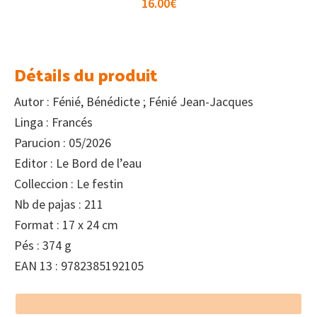
16.00
€
Détails du produit
Autor : Fénié, Bénédicte ; Fénié Jean-Jacques
Linga : Francés
Parucion : 05/2026
Editor : Le Bord de l’eau
Colleccion : Le festin
Nb de pajas : 211
Format : 17 x 24 cm
Pés : 374 g
EAN 13 : 9782385192105
Footer