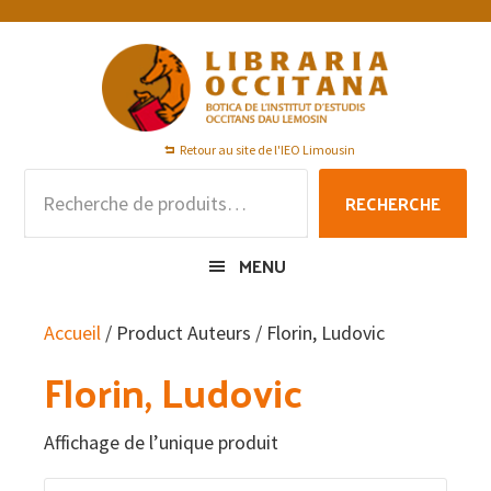
Passer
Passer
Passer
à
au
au
la
contenu
pied
navigation
principal
de
principale
page
Retour au site de l'IEO Limousin
Recherche
RECHERCHE
pour :
MENU
Accueil
/ Product Auteurs / Florin, Ludovic
Florin, Ludovic
Affichage de l’unique produit