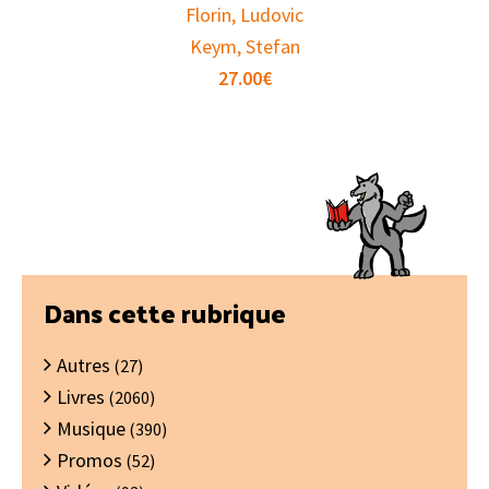
Florin, Ludovic
Keym, Stefan
27.00
€
Barre
Dans cette rubrique
latérale
Autres
principale
(27)
Livres
(2060)
Musique
(390)
Promos
(52)