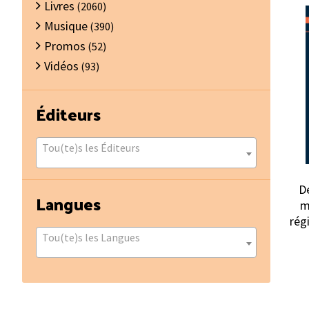
Livres
(2060)
Musique
(390)
Promos
(52)
Vidéos
(93)
Éditeurs
Tou(te)s les Éditeurs
D
Langues
m
rég
Tou(te)s les Langues