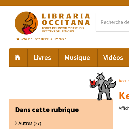
Passer
Passer
Passer
à
au
au
la
contenu
pied
navigation
principal
de
principale
page
Retour au site de l'IEO Limousin
Livres
Musique
Vidéos
Accue
Ke
Barre
Dans cette rubrique
Affic
latérale
Autres
principale
(27)