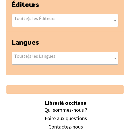
Éditeurs
Tou(te)s les Éditeurs
Langues
Tou(te)s les Langues
Footer
Librariá occitana
Qui sommes-nous ?
Foire aux questions
Contactez-nous