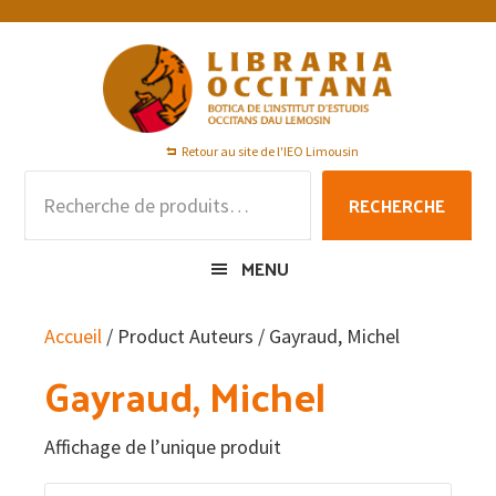
Passer
Passer
Passer
à
au
au
la
contenu
pied
navigation
principal
de
principale
page
Retour au site de l'IEO Limousin
Recherche
RECHERCHE
pour :
MENU
Accueil
/ Product Auteurs / Gayraud, Michel
Gayraud, Michel
Affichage de l’unique produit