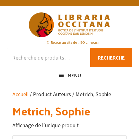
Passer
Passer
Passer
à
au
au
la
contenu
pied
navigation
principal
de
principale
page
Retour au site de l'IEO Limousin
Recherche
RECHERCHE
pour :
MENU
Accueil
/ Product Auteurs / Metrich, Sophie
Metrich, Sophie
Affichage de l’unique produit