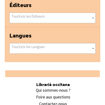
Éditeurs
Tou(te)s les Éditeurs
Langues
Tou(te)s les Langues
Footer
Librariá occitana
Qui sommes-nous ?
Foire aux questions
Contactez-nous