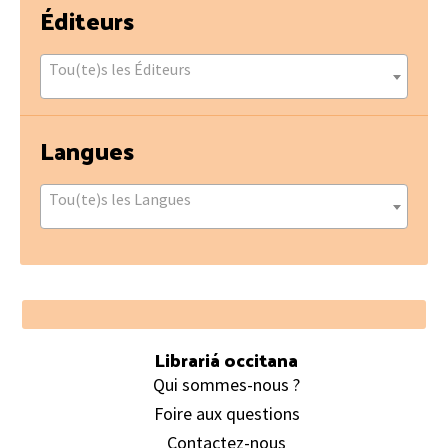
Éditeurs
Tou(te)s les Éditeurs
Langues
Tou(te)s les Langues
Footer
Librariá occitana
Qui sommes-nous ?
Foire aux questions
Contactez-nous