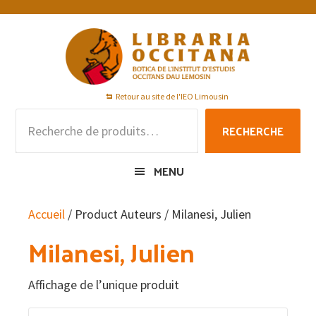
Passer
Passer
Passer
à
au
au
la
contenu
pied
navigation
principal
de
principale
page
Retour au site de l'IEO Limousin
Recherche
RECHERCHE
pour :
MENU
Accueil
/ Product Auteurs / Milanesi, Julien
Milanesi, Julien
Affichage de l’unique produit