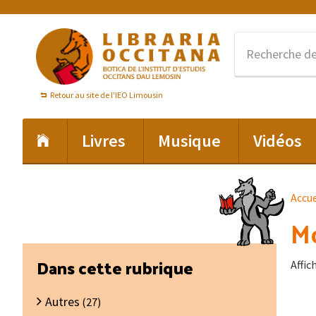
Passer
Passer
Passer
à
au
au
la
contenu
pied
navigation
principal
de
principale
page
Retour au site de l'IEO Limousin
Livres
Musique
Vidéos
Accue
M
Barre
Dans cette rubrique
Affic
latérale
Autres
principale
(27)