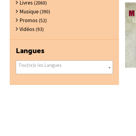
Livres
(2060)
Musique
(390)
Promos
(52)
Vidéos
(93)
Langues
Tou(te)s les Langues