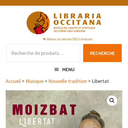
Passer
Passer
Passer
à
au
au
la
contenu
pied
navigation
principal
de
principale
page
Retour au site de l'IEO Limousin
Recherche
RECHERCHE
pour :
MENU
Accueil
>
Musique
>
Nouvelle tradition
> Libertat