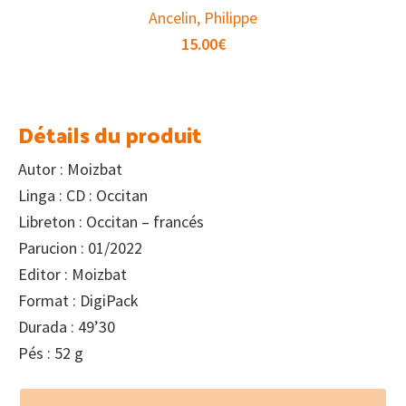
Ancelin, Philippe
15.00
€
Détails du produit
Autor : Moizbat
Linga : CD : Occitan
Libreton : Occitan – francés
Parucion : 01/2022
Editor : Moizbat
Format : DigiPack
Durada : 49’30
Pés : 52 g
Footer