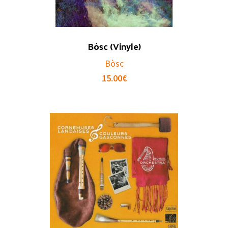
Bòsc (Vinyle)
Bòsc
15.00
€