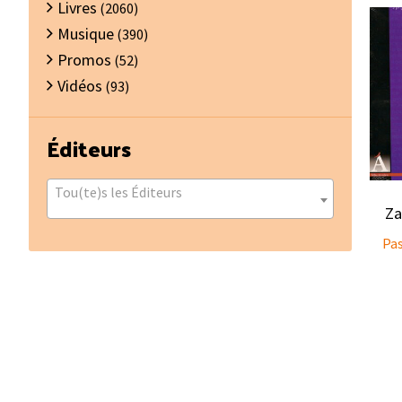
Livres
(2060)
Musique
(390)
Promos
(52)
Vidéos
(93)
Éditeurs
Tou(te)s les Éditeurs
Za
Pa