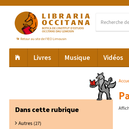
Passer
Passer
Passer
à
au
au
la
contenu
pied
navigation
principal
de
principale
page
Retour au site de l'IEO Limousin
Livres
Musique
Vidéos
Accue
P
Barre
Dans cette rubrique
Affic
latérale
Autres
principale
(27)