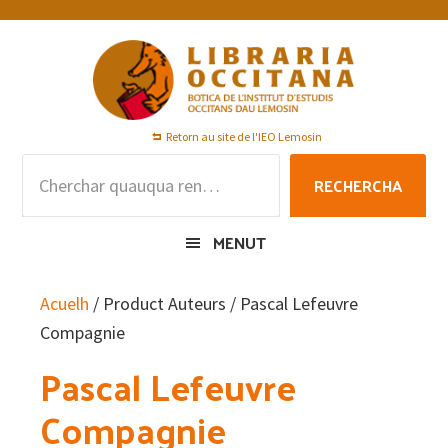
Skip
Skip
Skip
to
to
to
primary
main
footer
navigation
content
Retorn au site de l'IEO Lemosin
Rechercha
RECHERCHA
per
:
MENUT
Acuelh
/ Product Auteurs / Pascal Lefeuvre
Compagnie
Pascal Lefeuvre
Compagnie