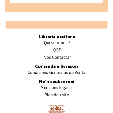
Footer
Librariá occitana
Quí sem-nos ?
QSP
Nos Contactar
Comanda e livrason
Condicions Generalas de Venta
Ne’n saubre mai
Mencions legalas
Plan dau site