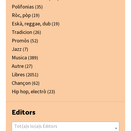
Polifonias
(35)
Ròc, pòp
(19)
Eskà, reggae, dub
(19)
Tradicion
(26)
Promòs
(52)
Jazz
(7)
Musica
(389)
Autre
(27)
Libres
(2051)
Chançon
(62)
Hip hop, electrò
(23)
Editors
Tot(a)s lo(a)s Editors