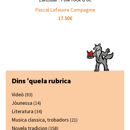
Pascal Lefeuvre Compagnie
17.50
€
Primary
Dins ‘quela rubrica
Sidebar
Videò
(93)
Jòunessa
(14)
Literatura
(34)
Musica classica, trobadors
(21)
Novela tradicion
(158)