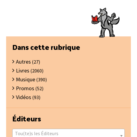
Barre
Dans cette rubrique
latérale
Autres
principale
(27)
Livres
(2060)
Musique
(390)
Promos
(52)
Vidéos
(93)
Éditeurs
Tou(te)s les Éditeurs