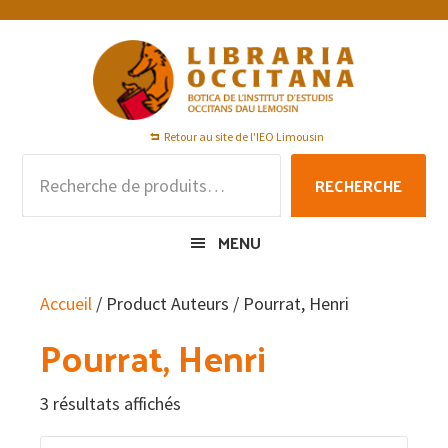
Passer
Passer
Passer
à
au
au
la
contenu
pied
navigation
principal
de
principale
page
Retour au site de l'IEO Limousin
Recherche
RECHERCHE
pour :
MENU
Accueil
/ Product Auteurs / Pourrat, Henri
Pourrat, Henri
3 résultats affichés