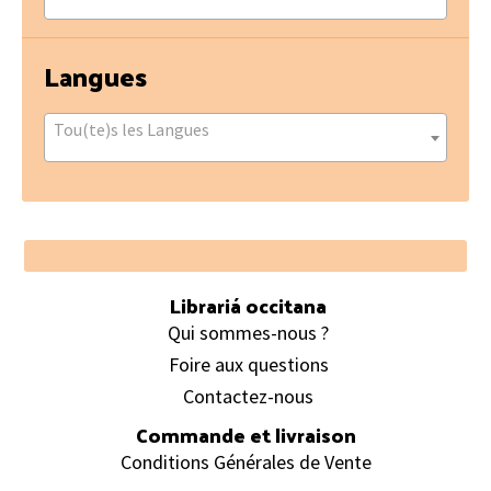
Langues
Tou(te)s les Langues
Footer
Librariá occitana
Qui sommes-nous ?
Foire aux questions
Contactez-nous
Commande et livraison
Conditions Générales de Vente