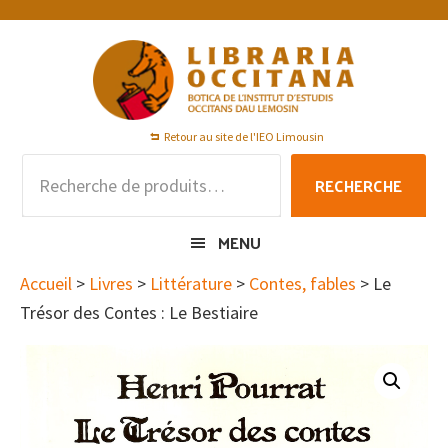
Passer
Passer
Passer
à
au
au
la
contenu
pied
navigation
principal
de
principale
page
Retour au site de l'IEO Limousin
Recherche
RECHERCHE
pour :
MENU
Accueil
>
Livres
>
Littérature
>
Contes, fables
> Le
Trésor des Contes : Le Bestiaire