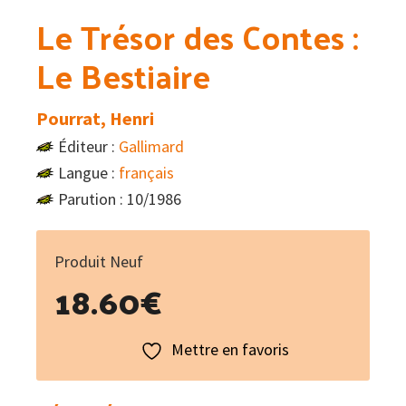
Le Trésor des Contes :
Le Bestiaire
Pourrat, Henri
Éditeur :
Gallimard
Langue :
français
Parution : 10/1986
Produit Neuf
18.60
€
Mettre en favoris