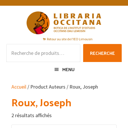
Passer
Passer
Passer
à
au
au
la
contenu
pied
navigation
principal
de
principale
page
Retour au site de l'IEO Limousin
Recherche
RECHERCHE
pour :
MENU
Accueil
/ Product Auteurs / Roux, Joseph
Roux, Joseph
2 résultats affichés