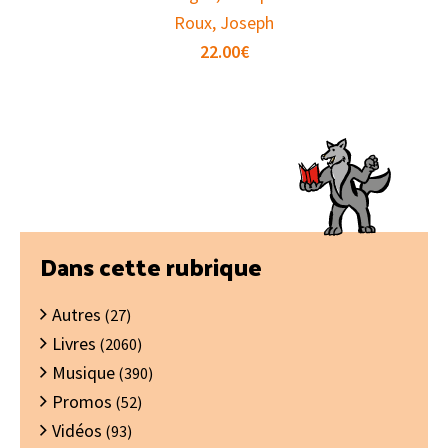
Roux, Joseph
22.00
€
Barre
Dans cette rubrique
latérale
Autres
principale
(27)
Livres
(2060)
Musique
(390)
Promos
(52)
Vidéos
(93)