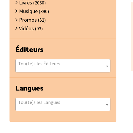
Livres
(2060)
Musique
(390)
Promos
(52)
Vidéos
(93)
Éditeurs
Tou(te)s les Éditeurs
Langues
Tou(te)s les Langues