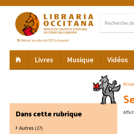
Passer
Passer
Passer
à
au
au
la
contenu
pied
navigation
principal
de
principale
page
Retour au site de l'IEO Limousin
Livres
Musique
Vidéos
Accue
Se
Barre
Dans cette rubrique
Affic
latérale
Autres
principale
(27)