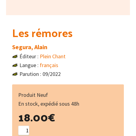
Les rémores
Segura, Alain
Éditeur :
Plein Chant
Langue :
français
Parution : 09/2022
Produit Neuf
En stock, expédié sous 48h
18.00
€
quantité