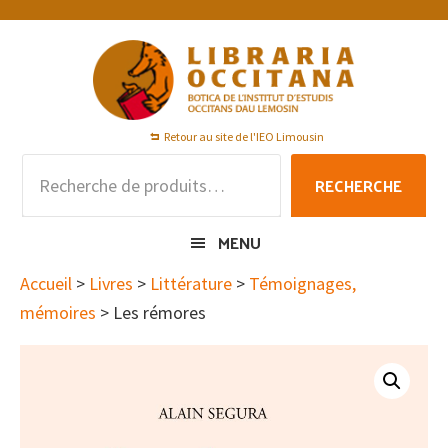
Passer
Passer
Passer
à
au
au
la
contenu
pied
navigation
principal
de
principale
page
Retour au site de l'IEO Limousin
Recherche
RECHERCHE
pour :
MENU
Accueil
>
Livres
>
Littérature
>
Témoignages,
mémoires
> Les rémores