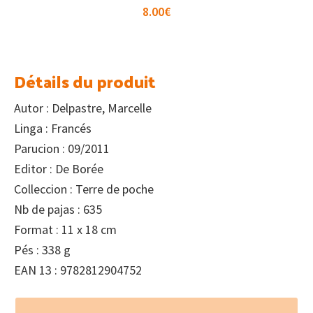
8.00
€
Détails du produit
Autor : Delpastre, Marcelle
Linga : Francés
Parucion : 09/2011
Editor : De Borée
Colleccion : Terre de poche
Nb de pajas : 635
Format : 11 x 18 cm
Pés : 338 g
EAN 13 : 9782812904752
Footer