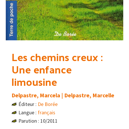
Les chemins creux :
Une enfance
limousine
Delpastre, Marcela | Delpastre, Marcelle
Éditeur :
De Borée
Langue :
français
Parution : 10/2011