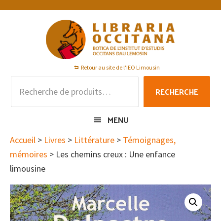
Passer
Passer
Passer
à
au
au
la
contenu
pied
navigation
principal
de
principale
page
Retour au site de l'IEO Limousin
Recherche
RECHERCHE
pour :
MENU
Accueil
>
Livres
>
Littérature
>
Témoignages,
mémoires
> Les chemins creux : Une enfance
limousine