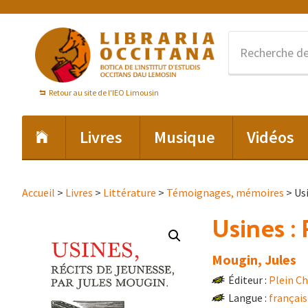
Passer
Passer
Passer
à
au
au
la
contenu
pied
navigation
principal
de
principale
page
Retour au site de l'IEO Limousin
Livres
Musique
Vidéos
Accueil
>
Livres
>
Littérature
>
Témoignages, mémoires
> Usi
Usines :
Mougin, Jules
Éditeur :
Plein C
Langue :
français