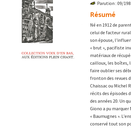
Parution : 09/19
Résumé
Né en 1912 de parent
celui de facteur rur
son épouse, l'influe
« brut », pacifiste i
matériaux de récupéra
cailloux, les boîtes
faire oublier ses dé
fronton des revues d
Chaissac ou Michel Ra
récits des épisodes d
des années 20. Un qu
Giono a pu marquer M
« Baumugnes ». L'ens
conservé tout son p