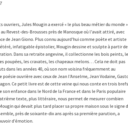
87
s ouvriers, Jules Mougin a exercé « le plus beau métier du monde » 
al au Revest-des-Brousses près de Manosque où l'avait attiré, avec
nce de Jean Giono. Plus connu aujourd'hui comme poète et artiste
nvétéré, infatigable épistolier, Mougin dessine et sculpte à partir de
tion. Dans sa retraite angevine, il collectionne les bois peints, l
, les poupées, les cravates, les chapeaux melons… Cela ne doit pas
buts dans les années 40, où son nom voisina fréquemment au
e poésie ouvrière avec ceux de Jean l'Anselme, Jean Vodaine, Gast
gon. Ce petit livre est de cette veine qui nous conte en trois bref
e son enfance dans le Nord de la France et dans le Paris populaire
atrième texte, plus littéraire, nous permet de mesurer combien
ougin qui devait plus tard placer sa propre maison sous le signe 
emble, près de soixante-dix ans après sa première parution, a
ouvoir d'émotion.