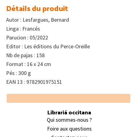
Détails du produit
Autor : Lesfargues, Bernard
Linga : Francés
Parucion : 05/2022
Editor : Les éditions du Perce-Oreille
Nb de pajas : 158
Format : 16 x 24 cm
Pés : 300 g
EAN 13 : 9782901975151
Footer
Librariá occitana
Qui sommes-nous ?
Foire aux questions