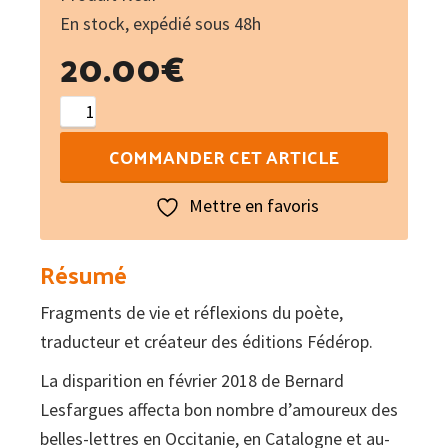
En stock, expédié sous 48h
20.00
€
quantité
de
COMMANDER CET ARTICLE
Pour
de
Mettre en favoris
vrai
:
Résumé
Fragments
Fragments de vie et réflexions du poète,
de
traducteur et créateur des éditions Fédérop.
vie
et
La disparition en février 2018 de Bernard
réflexions
Lesfargues affecta bon nombre d’amoureux des
belles-lettres en Occitanie, en Catalogne et au-