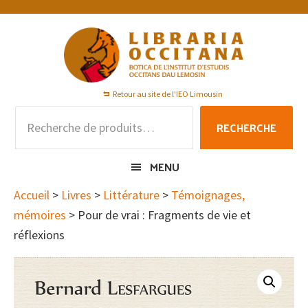
Passer
Passer
Passer
à
au
au
la
contenu
pied
navigation
principal
de
principale
page
Retour au site de l'IEO Limousin
Recherche
RECHERCHE
pour :
MENU
Accueil
>
Livres
>
Littérature
>
Témoignages,
mémoires
> Pour de vrai : Fragments de vie et
réflexions