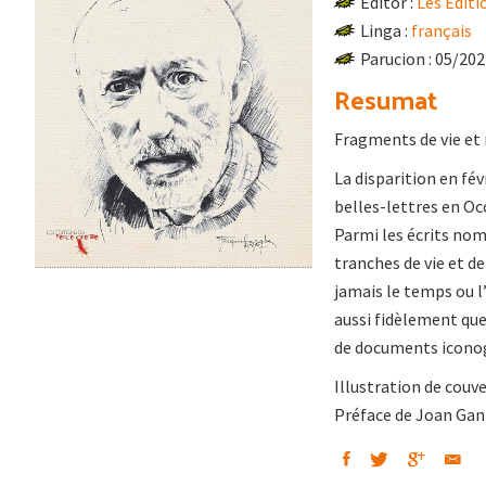
Editor :
Les Éditi
Linga :
français
Parucion : 05/20
Resumat
Fragments de vie et 
La disparition en fé
belles-lettres en Oc
Parmi les écrits nom
tranches de vie et de
jamais le temps ou l
aussi fidèlement que 
de documents iconog
Illustration de couv
Préface de Joan Gan