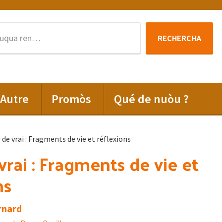
Rechercha
RECHERCHA
per
:
Autre
Promòs
Qué de nuòu ?
de vrai : Fragments de vie et réflexions
vrai : Fragments de vie et
ns
rnard