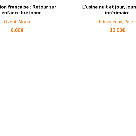
on française : Retour sur
L’usine nuit et jour, jou
 enfance bretonne
intérimaire
Ozouf, Mona
Thibaudeaux, Patri
8.60
€
12.00
€