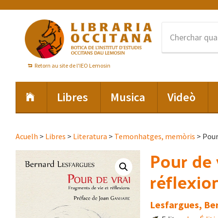
Skip
Skip
Skip
to
to
to
primary
main
footer
navigation
content
Retorn au site de l'IEO Lemosin
Libres
Musica
Videò
Acuelh
>
Libres
>
Literatura
>
Temonhatges, memòris
> Pour 
Pour de 
réflexio
Lesfargues, Be