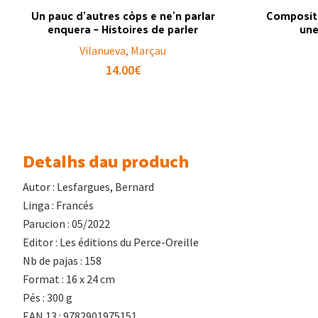
Un pauc d’autres còps e ne’n parlar
Compositi
enquera – Histoires de parler
une
Vilanueva, Marçau
14.00
€
Detalhs dau produch
Autor : Lesfargues, Bernard
Linga : Francés
Parucion : 05/2022
Editor : Les éditions du Perce-Oreille
Nb de pajas : 158
Format : 16 x 24 cm
Pés : 300 g
EAN 13 : 9782901975151