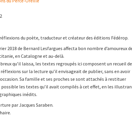
ons du Perce-Oreille
22
réflexions du poète, traducteur et créateur des éditions Fédérop.
vrier 2018 de Bernard Lesfargues affecta bon nombre d’amoureux d
citanie, en Catalogne et au-delà.
breux qu’il laissa, les textes regroupés ici composent un recueil de
 réflexions sur la lecture qu’il envisageait de publier, sans en avoir
’occasion. Sa famille et ses proches se sont attachés à restituer
possible les textes qu’il avait compilés à cet effet, en les illustran
raphiques inédits.
erture par Jacques Saraben.
haire.