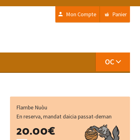
Mon Compte
Panier
OC
Flambe Nuòu
En reserva, mandat daicia passat-deman
Pour
20.00
€
de
vrai