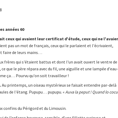
18
es années 60
vait ceux qui avaient leur certificat d'étude, ceux qui ne l'avaie
aient pas un mot de français, ceux qui le parlaient et l'écrivaient,
ut faire de leurs mains…
eux frères qui s'étaient battus et dont l'un avait ouvert le ventre de
, ce que le père répara avec du fil, une aiguille et une lampée d'eau-
me ça… Pourvu qu'on soit travailleur !
…
Au printemps, un oiseau mystérieux se faisait entendre par-delà
saules de l'étang. Pupupu… pupupu. «
Auva la peput ! Quand lo cocu
x confins du Périgord et du Limousin.
elui de l’enfance heureuse, sensible, d’une fillette curieuse et