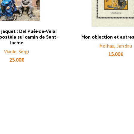
 jaquet : Del Puèi-de-Velai
postèla sul camin de Sant-
Mon objection et autre
Jacme
Melhau, Jan dau
Viaule, Sèrgi
15.00
€
25.00
€