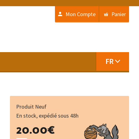
Mon Compte
Panier
FR
Produit Neuf
En stock, expédié sous 48h
quantité
20.00
€
de
Le