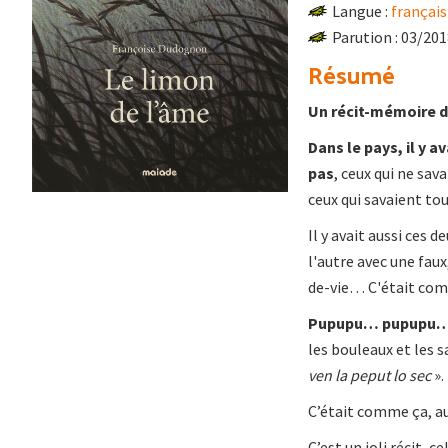
Langue :
français
Parution : 03/20
Résumé
Un récit-mémoire d
Dans le pays, il y a
pas
, ceux qui ne sav
ceux qui savaient to
Il y avait aussi ces d
l'autre avec une faux
de-vie… C'était com
Pupupu… pupupu
les bouleaux et les 
ven la peput lo sec
».
C’était comme ça, au
C’est un joli récit, c