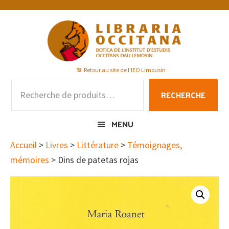
Passer
Passer
Passer
à
au
au
la
contenu
pied
navigation
principal
de
principale
page
Retour au site de l'IEO Limousin
Recherche
RECHERCHE
pour :
MENU
Accueil
>
Livres
>
Littérature
>
Témoignages,
mémoires
> Dins de patetas rojas