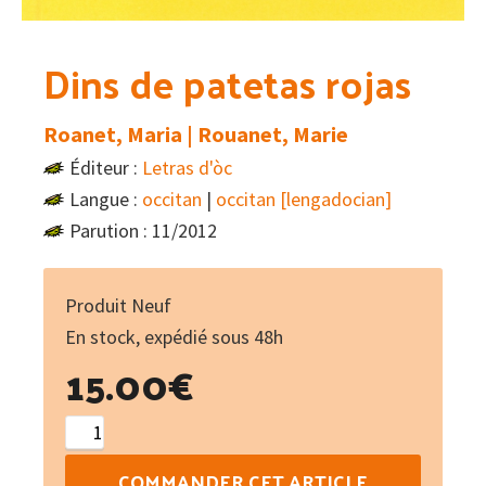
Dins de patetas rojas
Roanet, Maria | Rouanet, Marie
Éditeur :
Letras d'òc
Langue :
occitan
|
occitan [lengadocian]
Parution : 11/2012
Produit Neuf
En stock, expédié sous 48h
15.00
€
quantité
de
COMMANDER CET ARTICLE