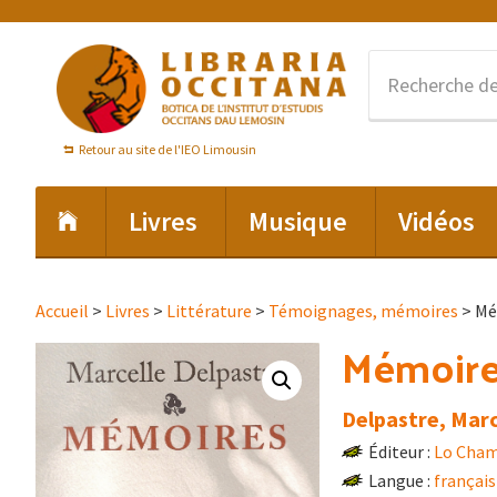
Passer
Passer
Passer
à
au
au
la
contenu
pied
navigation
principal
de
principale
page
Retour au site de l'IEO Limousin
Livres
Musique
Vidéos
Accueil
>
Livres
>
Littérature
>
Témoignages, mémoires
> Mém
Mémoires
Delpastre, Marc
Éditeur :
Lo Cham
Langue :
français