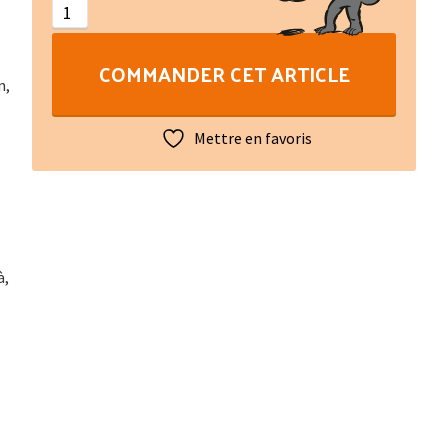
:
Le
COMMANDER CET ARTICLE
jeu
n,
de
patience
Mettre en favoris
à,