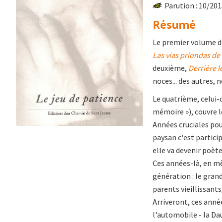
Parution : 10/20
Résumé
Le premier volume de
Las vias priondas de
deuxième,
Derrière 
noces... des autres, 
Le quatrième, celui-c
mémoire »), couvre l
Années cruciales pour
paysan c'est particip
elle va devenir poète
Ces années-là, en mê
génération : le gran
parents vieillissants
Arriveront, ces année
l'automobile - la Da