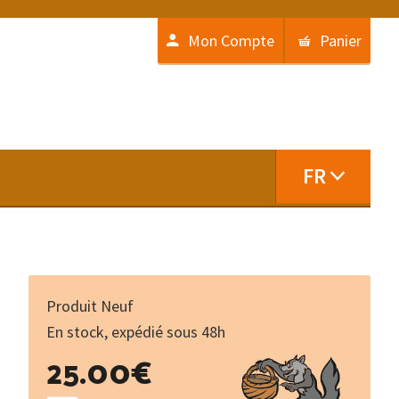
Mon Compte
Panier
FR
Produit Neuf
En stock, expédié sous 48h
quantité
25.00
€
de
Mémoires