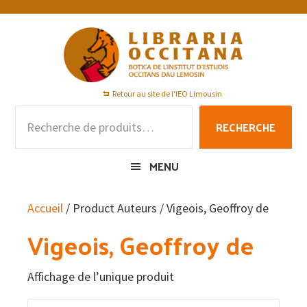
Passer
Passer
Passer
à
au
au
la
contenu
pied
navigation
principal
de
principale
page
Retour au site de l'IEO Limousin
Recherche
RECHERCHE
pour :
MENU
Accueil
/ Product Auteurs / Vigeois, Geoffroy de
Vigeois, Geoffroy de
Affichage de l’unique produit