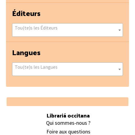
Éditeurs
Tou(te)s les Éditeurs
Langues
Tou(te)s les Langues
Footer
Librariá occitana
Qui sommes-nous ?
Foire aux questions