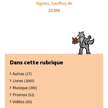
Vigeois, Geoffroy de
23.00
€
Barre
Dans cette rubrique
latérale
Autres
principale
(27)
Livres
(2060)
Musique
(390)
Promos
(52)
Vidéos
(93)