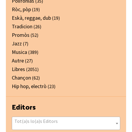
Polifonias
(35)
Ròc, pòp
(19)
Eskà, reggae, dub
(19)
Tradicion
(26)
Promòs
(52)
Jazz
(7)
Musica
(389)
Autre
(27)
Libres
(2051)
Chançon
(62)
Hip hop, electrò
(23)
Editors
Tot(a)s lo(a)s Editors