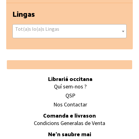
Lingas
Tot(a)s lo(a)s Lingas
Footer
Librariá occitana
Quí sem-nos ?
QSP
Nos Contactar
Comanda e livrason
Condicions Generalas de Venta
Ne’n saubre mai