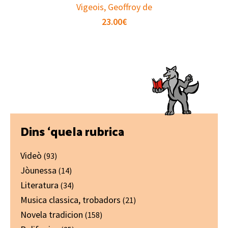
Vigeois, Geoffroy de
23.00
€
Primary
Dins ‘quela rubrica
Sidebar
Videò
(93)
Jòunessa
(14)
Literatura
(34)
Musica classica, trobadors
(21)
Novela tradicion
(158)