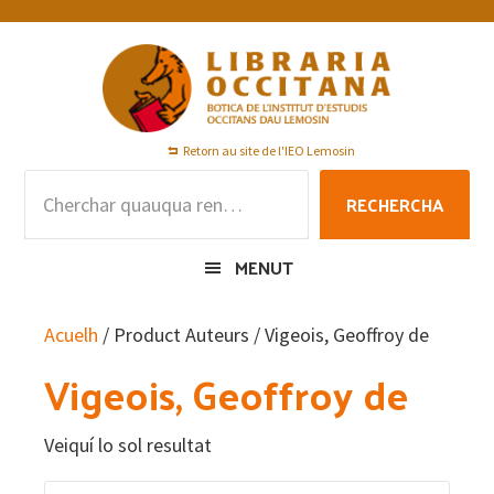
Skip
Skip
Skip
to
to
to
primary
main
footer
navigation
content
Retorn au site de l'IEO Lemosin
Rechercha
RECHERCHA
per
:
MENUT
Acuelh
/ Product Auteurs / Vigeois, Geoffroy de
Vigeois, Geoffroy de
Veiquí lo sol resultat