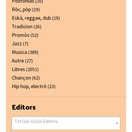
Polifonias
(35)
Ròc, pòp
(19)
Eskà, reggae, dub
(19)
Tradicion
(26)
Promòs
(52)
Jazz
(7)
Musica
(389)
Autre
(27)
Libres
(2051)
Chançon
(62)
Hip hop, electrò
(23)
Editors
Tot(a)s lo(a)s Editors