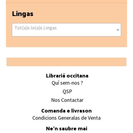
Lingas
Tot(a)s lo(a)s Lingas
Footer
Librariá occitana
Quí sem-nos ?
QSP
Nos Contactar
Comanda e livrason
Condicions Generalas de Venta
Ne’n saubre mai