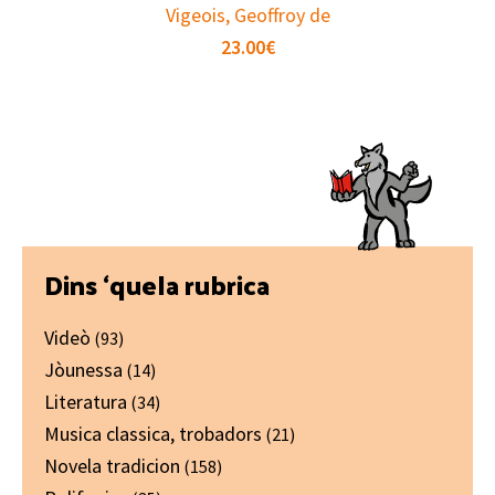
Vigeois, Geoffroy de
23.00
€
Primary
Dins ‘quela rubrica
Sidebar
Videò
(93)
Jòunessa
(14)
Literatura
(34)
Musica classica, trobadors
(21)
Novela tradicion
(158)