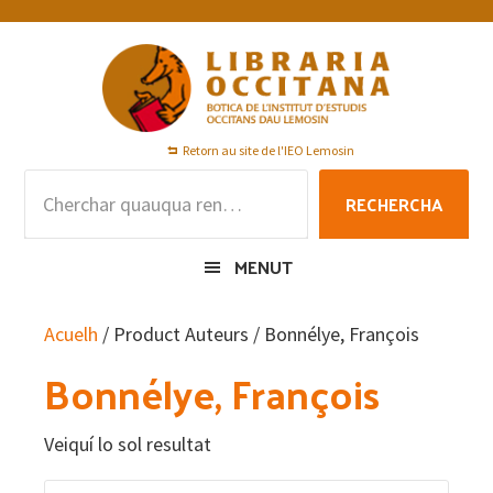
Skip
Skip
Skip
to
to
to
primary
main
footer
navigation
content
Retorn au site de l'IEO Lemosin
Rechercha
RECHERCHA
per
:
MENUT
Acuelh
/ Product Auteurs / Bonnélye, François
Bonnélye, François
Veiquí lo sol resultat