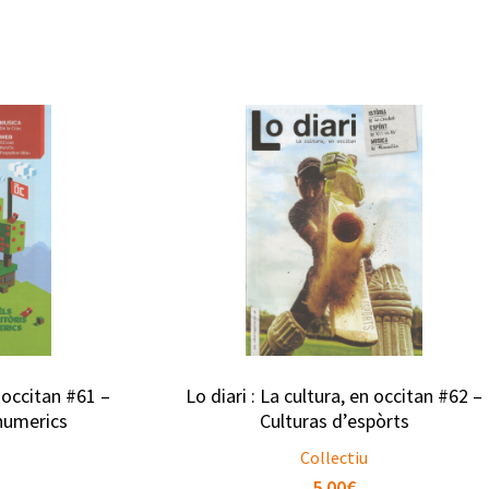
n occitan #61 –
Lo diari : La cultura, en occitan #62 –
 numerics
Culturas d’espòrts
Collectiu
5.00
€