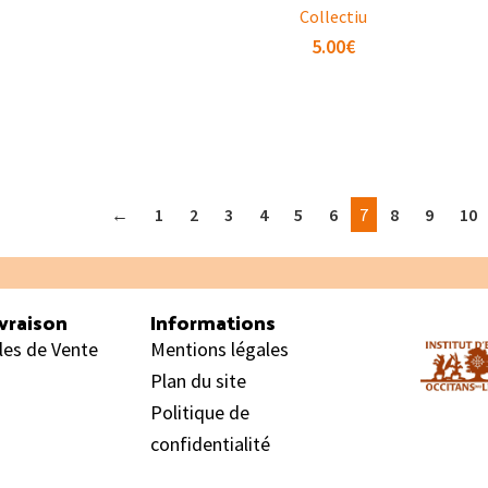
Collectiu
5.00
€
←
1
2
3
4
5
6
7
8
9
10
vraison
Informations
les de Vente
Mentions légales
Plan du site
Politique de
confidentialité