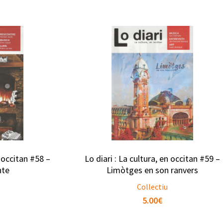
n occitan #58 –
Lo diari : La cultura, en occitan #59 –
nte
Limòtges en son ranvers
Collectiu
5.00
€