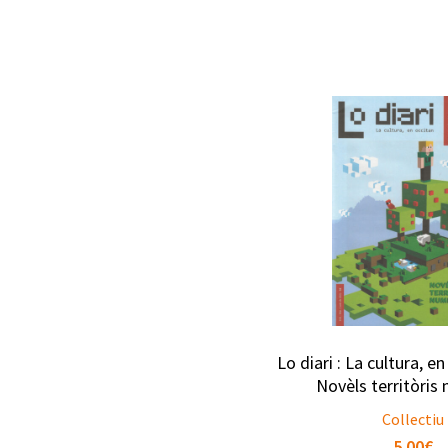
Lo diari : La cultura, e
Novèls territòris
Collectiu
5.00
€