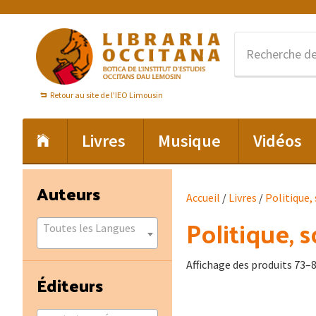
Passer
Passer
Passer
à
au
au
la
contenu
pied
navigation
principal
de
principale
page
Retour au site de l'IEO Limousin
Livres
Musique
Vidéos
Barre
Auteurs
Accueil
/
Livres
/
Politique,
latérale
Politique, s
principale
Toutes les Langues
Affichage des produits 73–8
Éditeurs