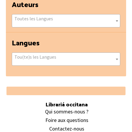
Auteurs
Toutes les Langues
Langues
Tou(te)s les Langues
Footer
Librariá occitana
Qui sommes-nous ?
Foire aux questions
Contactez-nous