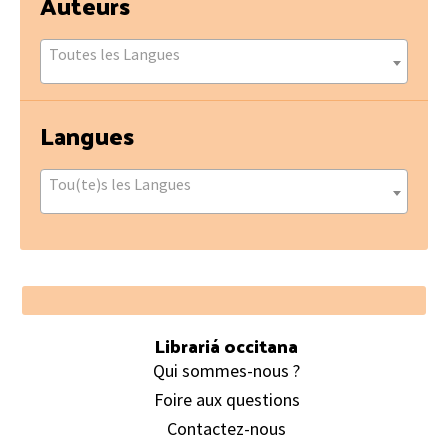
Auteurs
Toutes les Langues
Langues
Tou(te)s les Langues
Footer
Librariá occitana
Qui sommes-nous ?
Foire aux questions
Contactez-nous