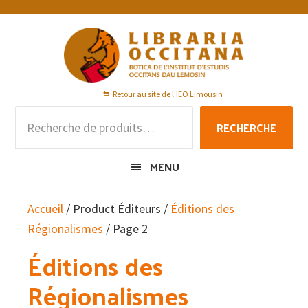
Passer
Passer
Passer
à
au
au
la
contenu
pied
navigation
principal
de
principale
page
Retour au site de l'IEO Limousin
Recherche
RECHERCHE
pour :
MENU
Accueil
/ Product Éditeurs /
Éditions des
Régionalismes
/ Page 2
Éditions des
Régionalismes