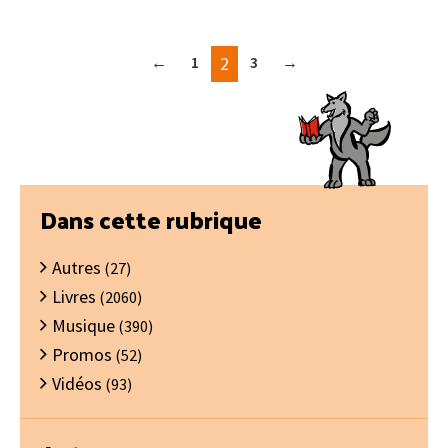
←
1
2
3
→
Barre
Dans cette rubrique
latérale
Autres
principale
(27)
Livres
(2060)
Musique
(390)
Promos
(52)
Vidéos
(93)