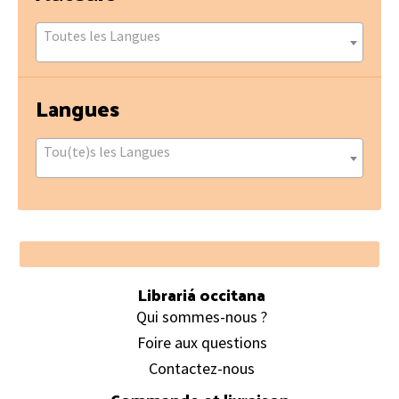
Toutes les Langues
Langues
Tou(te)s les Langues
Footer
Librariá occitana
Qui sommes-nous ?
Foire aux questions
Contactez-nous