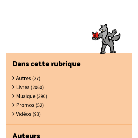
Barre
Dans cette rubrique
latérale
Autres
principale
(27)
Livres
(2060)
Musique
(390)
Promos
(52)
Vidéos
(93)
Auteurs