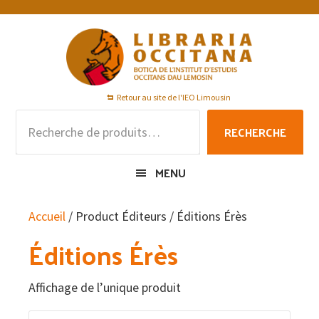
Passer
Passer
Passer
à
au
au
la
contenu
pied
navigation
principal
de
principale
page
Retour au site de l'IEO Limousin
Recherche
RECHERCHE
pour :
MENU
Accueil
/ Product Éditeurs / Éditions Érès
Éditions Érès
Affichage de l’unique produit